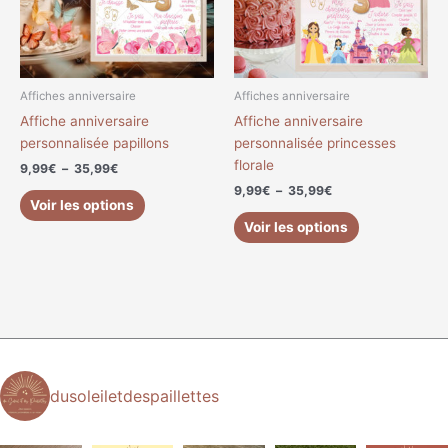
Les
Les
options
options
peuvent
peuvent
être
être
choisies
choisies
Affiches anniversaire
Affiches anniversaire
sur
sur
Affiche anniversaire
Affiche anniversaire
la
la
personnalisée papillons
personnalisée princesses
page
page
florale
9,99
€
–
35,99
€
du
du
9,99
€
–
35,99
€
produit
produit
Voir les options
Voir les options
dusoleiletdespaillettes