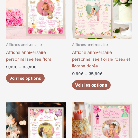
à
à
plusieurs
plusieurs
35,99€
35,99€
variations.
variations.
Les
Les
options
options
peuvent
peuvent
être
être
choisies
choisies
Affiches anniversaire
Affiches anniversaire
sur
sur
Affiche anniversaire
Affiche anniversaire
la
la
personnalisée fée floral
personnalisée florale roses et
page
page
licorne dorée
9,99
€
–
35,99
€
du
du
9,99
€
–
35,99
€
produit
produit
Voir les options
Voir les options
Plage
Plage
Ce
Ce
de
de
produit
produit
prix :
prix :
a
a
9,99€
9,99€
à
à
plusieurs
plusieurs
35,99€
35,99€
variations.
variations.