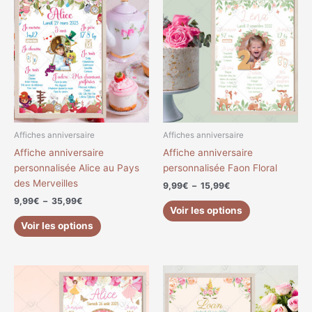
de
de
produit
produit
prix :
prix :
a
a
9,99€
9,99€
à
à
plusieurs
plusieurs
35,99€
15,99€
variations.
variations.
Les
Les
options
options
peuvent
peuvent
être
être
choisies
choisies
Affiches anniversaire
Affiches anniversaire
sur
sur
Affiche anniversaire
Affiche anniversaire
la
la
personnalisée Alice au Pays
personnalisée Faon Floral
page
page
des Merveilles
9,99
€
–
15,99
€
du
du
9,99
€
–
35,99
€
produit
produit
Voir les options
Voir les options
Plage
Plage
Ce
Ce
de
de
produit
produit
prix :
prix :
a
a
9,99€
9,99€