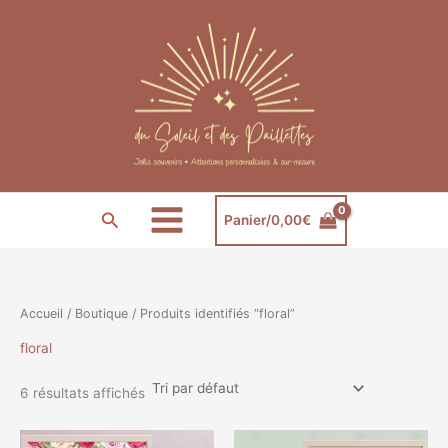
Aller
au
contenu
Rechercher
Panier/
0,00
€
Accueil
/
Boutique
/ Produits identifiés “floral”
floral
6 résultats affichés
Plage
Plage
Ce
Ce