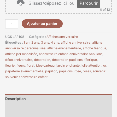
Glissez/déposez ici
ou
Parcourir
0
of 12
Ajouter au panier
UGS :
AP108
Catégorie :
Affiches anniversaire
Étiquettes :
1 an
,
2 ans
,
3 ans
,
4 ans
,
affiche anniversaire
,
affiche
anniversaire personnalisée
,
affiche événementielle
,
affiche féerique
,
affiche personnalisée
,
anniversaire enfant
,
anniversaire papillons
,
déco anniversaire
,
décoration
,
décoration papillons
,
féerique
,
fleurie
,
fleurs
,
floral
,
idée cadeau
,
jardin enchanté
,
jolie attention
,
or
,
papeterie événementielle
,
papillon
,
papillons
,
rose
,
roses
,
souvenir
,
souvenir anniversaire enfant
Description
Informations complémentaires