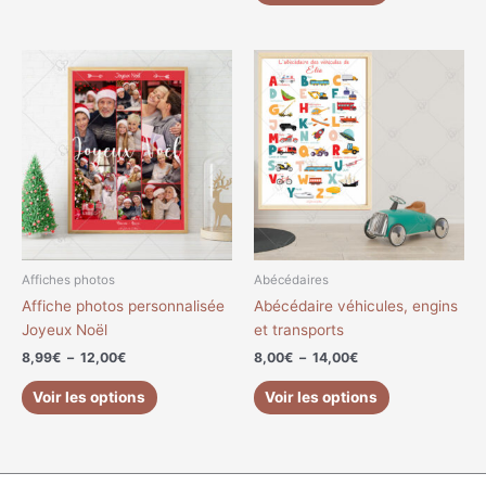
Plage
Plage
Ce
Ce
de
de
produit
produit
prix :
prix :
a
a
8,99€
8,00€
à
à
plusieurs
plusieurs
12,00€
14,00€
variations.
variations.
Les
Les
options
options
peuvent
peuvent
être
être
choisies
choisies
Affiches photos
Abécédaires
sur
sur
Affiche photos personnalisée
Abécédaire véhicules, engins
la
la
Joyeux Noël
et transports
page
page
8,99
€
–
12,00
€
8,00
€
–
14,00
€
du
du
produit
produit
Voir les options
Voir les options