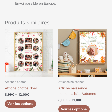
Envoi possible en Europe.
Produits similaires
Plage
Plage
Ce
Ce
de
de
produit
produit
prix :
prix :
a
a
8,99€
8,00€
à
à
plusieurs
plusieurs
12,00€
11,00€
variations.
variations.
Les
Les
options
options
peuvent
peuvent
être
être
choisies
choisies
Affiches photos
Affiches naissance
sur
sur
Affiche photos Noël
Affiche naissance
la
la
personnalisée Automne
8,99
€
–
12,00
€
page
page
8,00
€
–
11,00
€
du
du
Voir les options
produit
produit
Voir les options