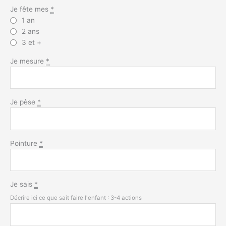
Je fête mes
*
1 an
2 ans
3 et +
Je mesure
*
Je pèse
*
Pointure
*
Je sais
*
Décrire ici ce que sait faire l'enfant : 3-4 actions