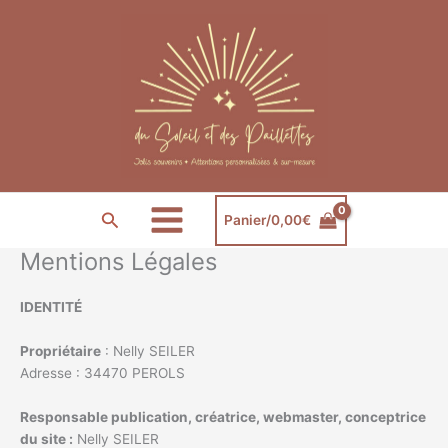
Aller
au
contenu
Rechercher
Panier/
0,00
€
Mentions Légales
IDENTITÉ
Propriétaire
: Nelly SEILER
Adresse : 34470 PEROLS
Responsable publication, créatrice, webmaster, conceptrice
du site :
Nelly SEILER