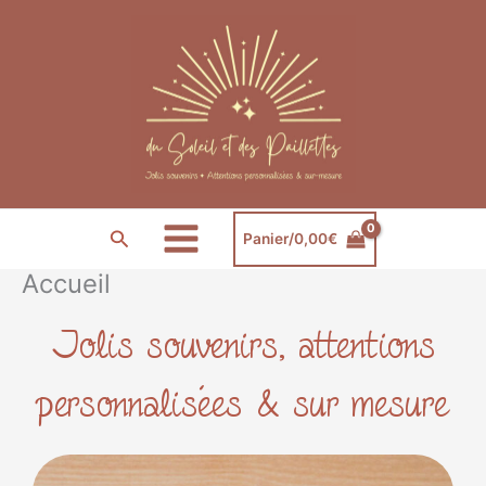
Aller
au
contenu
Rechercher
Panier/
0,00
€
Accueil
Jolis souvenirs, attentions
personnalisées & sur mesure