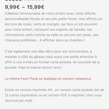
Noté
1
5.00
9,99
€
–
15,99
€
sur 5
basé sur
Célébrez l’anniversaire de votre enfant avec cette affiche
notation
client
personnalisable florale et ses jolis petits faons. Une affiche sur
les tons de roses, verts et orangés, qui fera un joli souvenir
pour votre enfant, retraçant ses exploits de l’année, ses
informations clefs comme sa taille ou encore son poids, ses
chansons préférées… A afficher dans sa chambre !
C’est également une idée déco pour son anniversaire, à
installer à côté du gâteau mais aussi une petite attention à
offrir à vos invités en format carte postale, en souvenir de la
journée. Papi et mamie seront ravis !
Le thème Faon Floral se duplique en version naissance.
Existe en version imprimée A4 , en version carte postale (lot de
12 cartes imprimées) ou en version PDF à imprimer chez vous
(envoyé par mail).