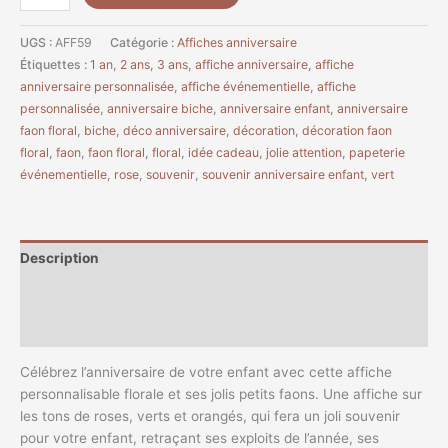
UGS :
AFF59
Catégorie :
Affiches anniversaire
Étiquettes :
1 an
,
2 ans
,
3 ans
,
affiche anniversaire
,
affiche
anniversaire personnalisée
,
affiche événementielle
,
affiche
personnalisée
,
anniversaire biche
,
anniversaire enfant
,
anniversaire
faon floral
,
biche
,
déco anniversaire
,
décoration
,
décoration faon
floral
,
faon
,
faon floral
,
floral
,
idée cadeau
,
jolie attention
,
papeterie
événementielle
,
rose
,
souvenir
,
souvenir anniversaire enfant
,
vert
Description
Informations complémentaires
Avis (1)
Célébrez l’anniversaire de votre enfant avec cette affiche
personnalisable florale et ses jolis petits faons. Une affiche sur
les tons de roses, verts et orangés, qui fera un joli souvenir
pour votre enfant, retraçant ses exploits de l’année, ses