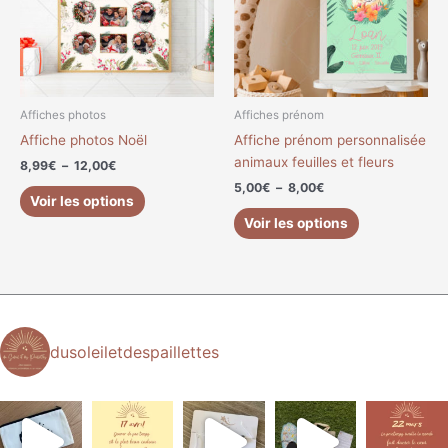
variations.
variations.
Les
Les
options
options
peuvent
peuvent
être
être
choisies
choisies
Affiches photos
Affiches prénom
sur
sur
Affiche photos Noël
Affiche prénom personnalisée
la
la
animaux feuilles et fleurs
8,99
€
–
12,00
€
page
page
5,00
€
–
8,00
€
du
du
Voir les options
produit
produit
Voir les options
dusoleiletdespaillettes