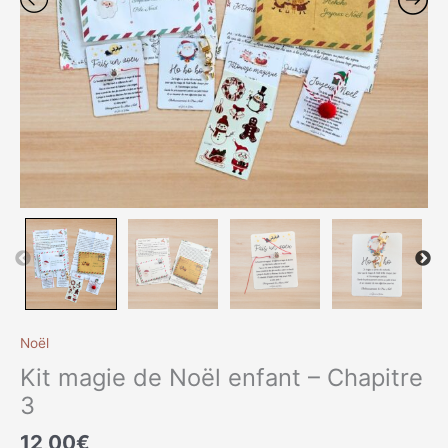
3
Noël
Kit magie de Noël enfant – Chapitre
3
12,00
€