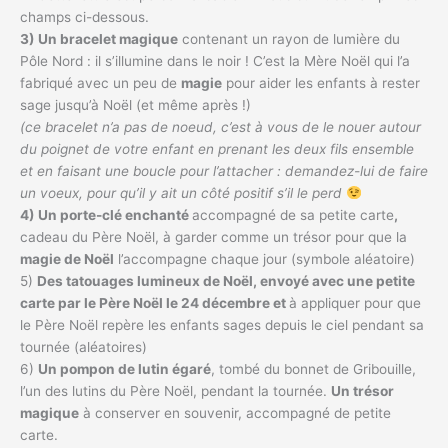
champs ci-dessous.
3) Un bracelet magique
contenant un rayon de lumière du
Pôle Nord : il s’illumine dans le noir ! C’est la Mère Noël qui l’a
fabriqué avec un peu de
magie
pour aider les enfants à rester
sage jusqu’à Noël (et même après !)
(ce bracelet n’a pas de noeud, c’est à vous de le nouer autour
du poignet de votre enfant en prenant les deux fils ensemble
et en faisant une boucle pour l’attacher : demandez-lui de faire
un voeux, pour qu’il y ait un côté positif s’il le perd
4) Un porte-clé enchanté
accompagné de sa petite carte
,
cadeau du Père Noël, à garder comme un trésor pour que la
magie de Noël
l’accompagne chaque jour (symbole aléatoire)
5)
Des tatouages lumineux de Noël
, envoyé avec une petite
carte par le Père Noël le 24 décembre et
à appliquer pour que
le Père Noël repère les enfants sages depuis le ciel pendant sa
tournée (aléatoires)
6)
Un pompon de lutin égaré
, tombé du bonnet de Gribouille,
l’un des lutins du Père Noël, pendant la tournée.
Un trésor
magique
à conserver en souvenir, accompagné de petite
carte.