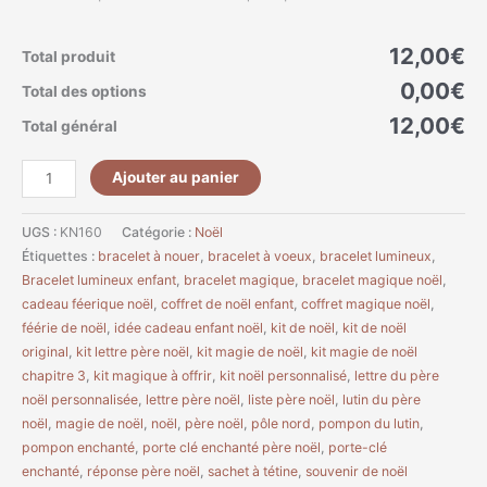
12,00€
Total produit
0,00€
Total des options
12,00€
Total général
Ajouter au panier
UGS :
KN160
Catégorie :
Noël
Étiquettes :
bracelet à nouer
,
bracelet à voeux
,
bracelet lumineux
,
Bracelet lumineux enfant
,
bracelet magique
,
bracelet magique noël
,
cadeau féerique noël
,
coffret de noël enfant
,
coffret magique noël
,
féérie de noël
,
idée cadeau enfant noël
,
kit de noël
,
kit de noël
original
,
kit lettre père noël
,
kit magie de noël
,
kit magie de noël
chapitre 3
,
kit magique à offrir
,
kit noël personnalisé
,
lettre du père
noël personnalisée
,
lettre père noël
,
liste père noël
,
lutin du père
noël
,
magie de noël
,
noël
,
père noël
,
pôle nord
,
pompon du lutin
,
pompon enchanté
,
porte clé enchanté père noël
,
porte-clé
enchanté
,
réponse père noël
,
sachet à tétine
,
souvenir de noël