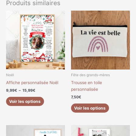
Produits similaires
Plage
Ce
de
produit
prix :
a
9,99€
à
plusieurs
15,99€
variations.
Les
options
peuvent
être
choisies
Noël
Fête des grands-mères
sur
Affiche personnalisée Noël
Trousse en toile
la
personnalisée
9,99
€
–
15,99
€
page
7,50
€
du
Voir les options
produit
Voir les options
Plage
Plage
Ce
Ce
de
de
produit
produit