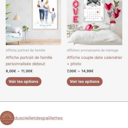
prix :
prix :
a
a
8,00€
7,00€
à
à
plusieurs
plusieurs
11,00€
14,99€
variations.
variations.
Les
Les
options
options
peuvent
peuvent
être
être
choisies
choisies
Affiche portrait de famille
Affiches anniversaire de mariage
sur
sur
Affiche portrait de famille
Affiche couple date calendrier
la
la
personnalisée debout
+ photo
page
page
8,00
€
–
11,00
€
7,00
€
–
14,99
€
du
du
produit
produit
Voir les options
Voir les options
dusoleiletdespaillettes