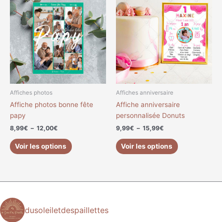
produit
produit
prix :
prix :
a
a
8,99€
9,99€
à
à
plusieurs
plusieurs
12,00€
15,99€
variations.
variations.
Les
Les
options
options
peuvent
peuvent
être
être
choisies
choisies
Affiches photos
Affiches anniversaire
sur
sur
Affiche photos bonne fête
Affiche anniversaire
la
la
papy
personnalisée Donuts
page
page
8,99
€
–
12,00
€
9,99
€
–
15,99
€
du
du
produit
produit
Voir les options
Voir les options
dusoleiletdespaillettes