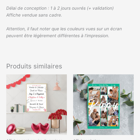
Délai de conception : 1 à 2 jours ouvrés (+ validation)
Affiche vendue sans cadre.
Attention, il faut noter que les couleurs vues sur un écran
peuvent être légèrement différentes à l’impression.
Produits similaires
Plage
Plage
Ce
Ce
de
de
produit
produit
prix :
prix :
a
a
6,00€
8,99€
à
à
plusieurs
plusieurs
13,00€
12,00€
variations.
variations.
Les
Les
options
options
peuvent
peuvent
être
être
choisies
choisies