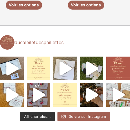
du
du
Voir les options
Voir les options
produit
produit
dusoleiletdespaillettes
Afficher plus...
Suivre sur Instagram