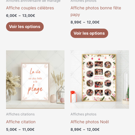
Affiches anniversaire de mariage
Affiches photos
sur
sur
Affiche couples célèbres
Affiche photos bonne fête
la
la
papy
6,00
€
–
13,00
€
page
page
8,99
€
–
12,00
€
du
du
Voir les options
produit
produit
Voir les options
Plage
Plage
Ce
Ce
de
de
produit
produit
prix :
prix :
a
a
5,00€
8,99€
à
à
plusieurs
plusieurs
11,00€
12,00€
variations.
variations.
Les
Les
options
options
peuvent
peuvent
être
être
choisies
choisies
Affiches citations
Affiches photos
sur
sur
Affiche citation
Affiche photos Noël
la
la
5,00
€
–
11,00
€
8,99
€
–
12,00
€
page
page