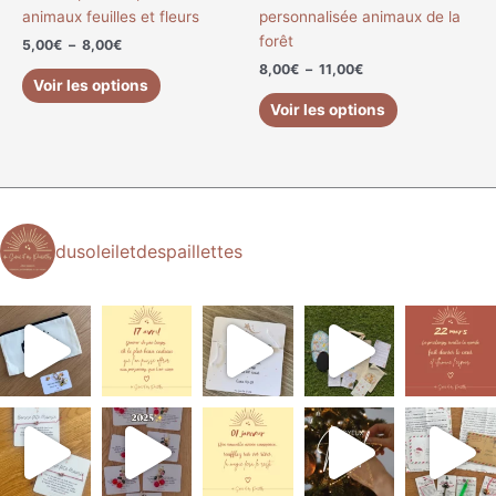
la
la
animaux feuilles et fleurs
personnalisée animaux de la
page
page
forêt
5,00
€
–
8,00
€
du
du
8,00
€
–
11,00
€
produit
produit
Voir les options
Voir les options
dusoleiletdespaillettes