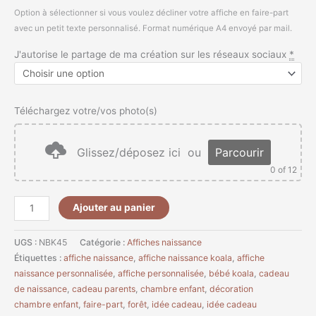
Option à sélectionner si vous voulez décliner votre affiche en faire-part
avec un petit texte personnalisé. Format numérique A4 envoyé par mail.
J'autorise le partage de ma création sur les réseaux sociaux
*
Téléchargez votre/vos photo(s)
Glissez/déposez ici
ou
Parcourir
0
of 12
Ajouter au panier
UGS :
NBK45
Catégorie :
Affiches naissance
Étiquettes :
affiche naissance
,
affiche naissance koala
,
affiche
naissance personnalisée
,
affiche personnalisée
,
bébé koala
,
cadeau
de naissance
,
cadeau parents
,
chambre enfant
,
décoration
chambre enfant
,
faire-part
,
forêt
,
idée cadeau
,
idée cadeau