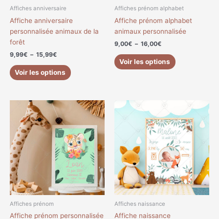
choisies
choisies
Affiches anniversaire
Affiches prénom alphabet
sur
sur
Affiche anniversaire
Affiche prénom alphabet
la
la
personnalisée animaux de la
animaux personnalisée
page
page
forêt
9,00
€
–
16,00
€
du
du
9,99
€
–
15,99
€
produit
produit
Voir les options
Voir les options
Plage
Plage
Ce
Ce
de
de
produit
produit
prix :
prix :
a
a
5,00€
8,00€
à
à
plusieurs
plusieurs
8,00€
11,00€
variations.
variations.
Les
Les
options
options
peuvent
peuvent
être
être
choisies
choisies
Affiches prénom
Affiches naissance
sur
sur
Affiche prénom personnalisée
Affiche naissance