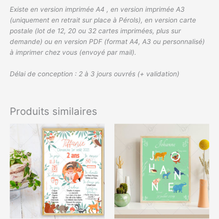
Existe en version imprimée A4 , en version imprimée A3
(uniquement en retrait sur place à Pérols), en version carte
postale (lot de 12, 20 ou 32 cartes imprimées, plus sur
demande) ou en version PDF (format A4, A3 ou personnalisé)
à imprimer chez vous (envoyé par mail).
Délai de conception : 2 à 3 jours ouvrés (+ validation)
Produits similaires
Plage
Plage
Ce
Ce
de
de
produit
produit
prix :
prix :
a
a
9,99€
9,00€
à
à
plusieurs
plusieurs
15,99€
16,00€
variations.
variations.
Les
Les
options
options
peuvent
peuvent
être
être