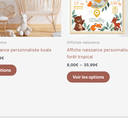
peuvent
peuvent
être
être
choisies
choisies
sur
sur
la
la
page
page
du
du
ance
Affiches naissance
produit
produit
sance personnalisée koala
Affiche naissance personnali
forêt tropical
9
€
8,00
€
–
35,99
€
ptions
Voir les options