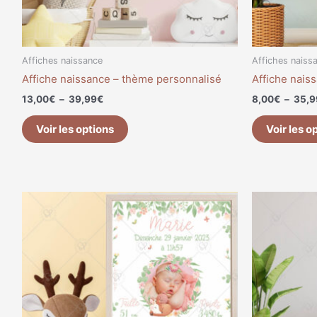
sur
la
page
du
Affiches naissance
Affiches naiss
produit
Affiche naissance – thème personnalisé
Affiche nais
13,00
€
–
39,99
€
8,00
€
–
35,9
Voir les options
Voir les o
Plage
Ce
de
produit
prix :
a
8,00€
à
plusieurs
35,99€
variations.
Les
options