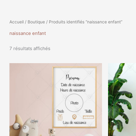
Accueil
/
Boutique
/ Produits identifiés “naissance enfant”
naissance enfant
7 résultats affichés
Plage
Ce
de
produit
prix :
a
13,00€
à
plusieurs
39,99€
variations.
Les
options
peuvent
être
choisies