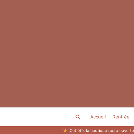
Aller
au
contenu
Rechercher
Accueil
Rentrée
Cet été, la boutique reste ouverte