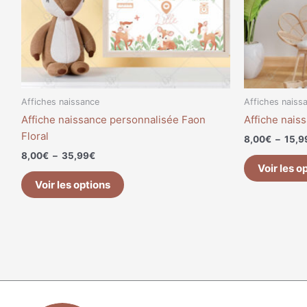
peuvent
être
choisies
sur
la
page
du
Affiches naissance
Affiches naiss
produit
Affiche naissance personnalisée Faon
Affiche nais
Floral
8,00
€
–
15,9
8,00
€
–
35,99
€
Voir les o
Voir les options