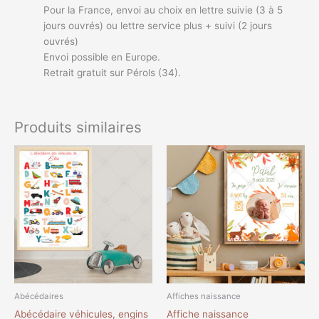
Pour la France, envoi au choix en lettre suivie (3 à 5
jours ouvrés) ou lettre service plus + suivi (2 jours
ouvrés)
Envoi possible en Europe.
Retrait gratuit sur Pérols (34).
Produits similaires
Plage
Plage
Ce
Ce
de
de
produit
produit
prix :
prix :
a
a
8,00€
8,00€
à
à
plusieurs
plusieurs
14,00€
11,00€
variations.
variations.
Les
Les
options
options
peuvent
peuvent
être
être
choisies
choisies
Abécédaires
Affiches naissance
sur
sur
Abécédaire véhicules, engins
Affiche naissance