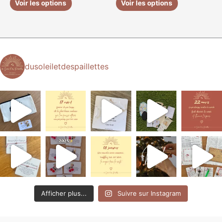
produit
produit
Voir les options
Voir les options
dusoleiletdespaillettes
Afficher plus...
Suivre sur Instagram