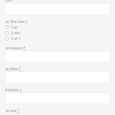
choix
Je fête mes
*
1 an
2 ans
3 et +
Je mesure
*
Je pèse
*
Pointure
*
Je sais
*