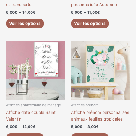
la
la
et transports
personnalisée Automne
page
page
8,00
€
–
14,00
€
8,00
€
–
11,00
€
du
du
produit
produit
Voir les options
Voir les options
Plage
Plage
Ce
Ce
de
de
produit
produit
prix :
prix :
a
a
6,00€
5,00€
à
à
plusieurs
plusieurs
13,99€
8,00€
variations.
variations.
Les
Les
options
options
peuvent
peuvent
être
être
choisies
choisies
Affiches anniversaire de mariage
Affiches prénom
sur
sur
Affiche date couple Saint
Affiche prénom personnalisée
la
la
Valentin
animaux feuilles tropicales
page
page
6,00
€
–
13,99
€
5,00
€
–
8,00
€
du
du