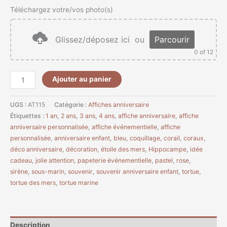
Téléchargez votre/vos photo(s)
Glissez/déposez ici
ou
Parcourir
0
of 12
Ajouter au panier
UGS :
AT115
Catégorie :
Affiches anniversaire
Étiquettes :
1 an
,
2 ans
,
3 ans
,
4 ans
,
affiche anniversaire
,
affiche
anniversaire personnalisée
,
affiche événementielle
,
affiche
personnalisée
,
anniversaire enfant
,
bleu
,
coquillage
,
corail
,
coraux
,
déco anniversaire
,
décoration
,
étoile des mers
,
Hippocampe
,
idée
cadeau
,
jolie attention
,
papeterie événementielle
,
pastel
,
rose
,
sirène
,
sous-marin
,
souvenir
,
souvenir anniversaire enfant
,
tortue
,
tortue des mers
,
tortue marine
Description