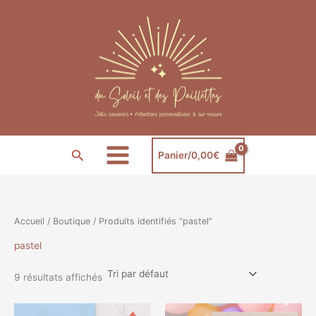
Aller
au
contenu
Rechercher
Panier/
0,00
€
Accueil
/
Boutique
/ Produits identifiés “pastel”
pastel
9 résultats affichés
Plage
Plage
Ce
Ce