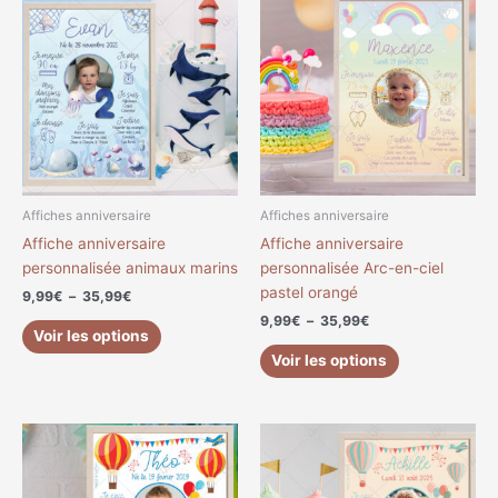
de
de
produit
produit
prix :
prix :
a
a
9,99€
9,99€
à
à
plusieurs
plusieurs
35,99€
35,99€
variations.
variations.
Les
Les
options
options
peuvent
peuvent
être
être
choisies
choisies
Affiches anniversaire
Affiches anniversaire
sur
sur
Affiche anniversaire
Affiche anniversaire
la
la
personnalisée animaux marins
personnalisée Arc-en-ciel
page
page
pastel orangé
9,99
€
–
35,99
€
du
du
9,99
€
–
35,99
€
produit
produit
Voir les options
Voir les options
Plage
Plage
Ce
Ce
de
de
produit
produit
prix :
prix :
a
a
9,99€
9,99€