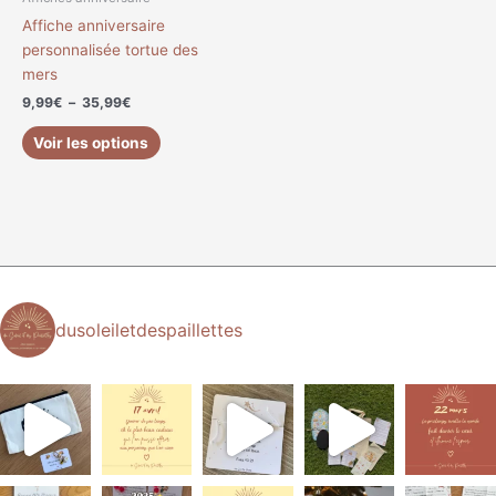
sur
Affiche anniversaire
la
personnalisée tortue des
page
mers
du
9,99
€
–
35,99
€
produit
Voir les options
dusoleiletdespaillettes