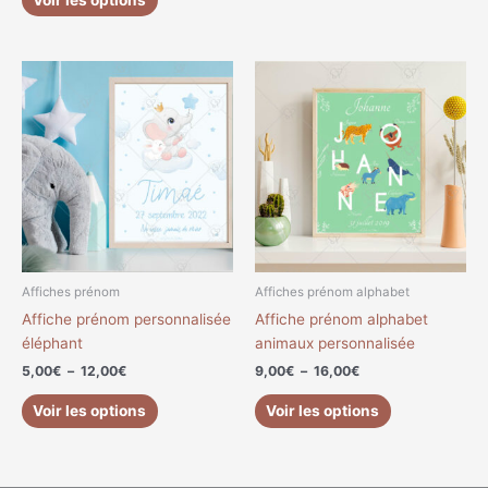
Plage
Plage
Ce
Ce
de
de
produit
produit
prix :
prix :
a
a
5,00€
9,00€
à
à
plusieurs
plusieurs
12,00€
16,00€
variations.
variations.
Les
Les
options
options
peuvent
peuvent
être
être
choisies
choisies
Affiches prénom
Affiches prénom alphabet
sur
sur
Affiche prénom personnalisée
Affiche prénom alphabet
la
la
éléphant
animaux personnalisée
page
page
5,00
€
–
12,00
€
9,00
€
–
16,00
€
du
du
produit
produit
Voir les options
Voir les options