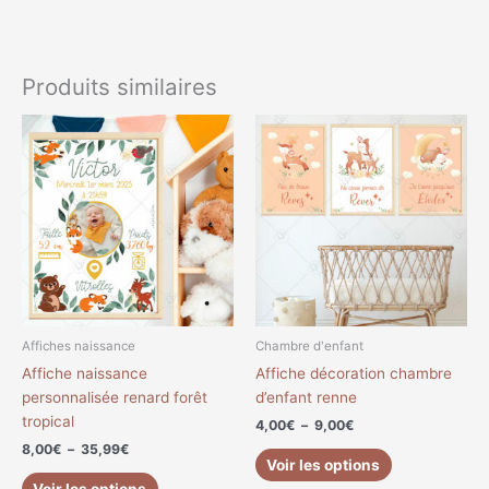
Produits similaires
Plage
Plage
Ce
Ce
de
de
produit
produit
prix :
prix :
a
a
8,00€
4,00€
à
à
plusieurs
plusieurs
35,99€
9,00€
variations.
variations.
Les
Les
options
options
peuvent
peuvent
être
être
choisies
choisies
Affiches naissance
Chambre d'enfant
sur
sur
Affiche naissance
Affiche décoration chambre
la
la
personnalisée renard forêt
d’enfant renne
page
page
tropical
4,00
€
–
9,00
€
du
du
8,00
€
–
35,99
€
produit
produit
Voir les options
Voir les options