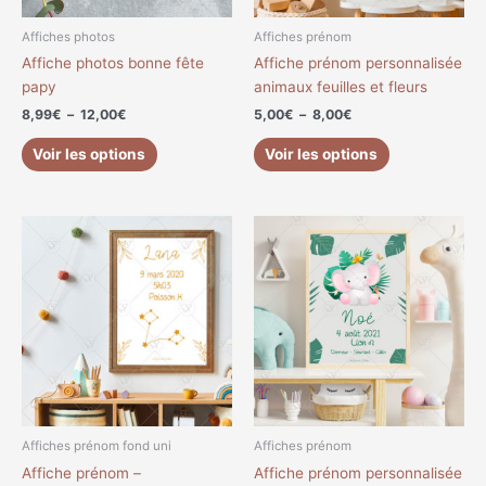
être
être
choisies
choisies
Affiches photos
Affiches prénom
sur
sur
Affiche photos bonne fête
Affiche prénom personnalisée
la
la
papy
animaux feuilles et fleurs
page
page
8,99
€
–
12,00
€
5,00
€
–
8,00
€
du
du
produit
produit
Voir les options
Voir les options
Plage
Plage
Ce
Ce
de
de
produit
produit
prix :
prix :
a
a
5,00€
5,00€
à
à
plusieurs
plusieurs
11,00€
8,00€
variations.
variations.
Les
Les
options
options
peuvent
peuvent
être
être
choisies
choisies
Affiches prénom fond uni
Affiches prénom
sur
sur
Affiche prénom –
Affiche prénom personnalisée