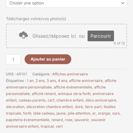
Téléchargez votre/vos photo(s)
Glissez/déposez ici
ou
Parcourir
0
of 12
Ajouter au panier
UGS :
AR101
Catégorie :
Affiches anniversaire
Étiquettes :
1 an
,
2 ans
,
3 ans
,
4 ans
,
affiche anniversaire
,
affiche
anniversaire personnalisée
,
affiche événementielle
,
affiche
personnalisée
,
affiche renard
,
animaux de la forêt
,
anniversaire
enfant
,
cadeau parents
,
cerf
,
chambre enfant
,
déco anniversaire
,
décoration
,
décoration chambre enfant
,
doré
,
faire-part
,
feuilles
tropicale
,
forêt
,
idée cadeau
,
jaune
,
jolie attention
,
or
,
orange
,
ours
,
papeterie événementielle
,
renard
,
rose
,
souvenir
,
souvenir
anniversaire enfant
,
tropical
,
vert