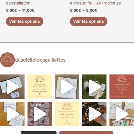
la
la
constellation
animaux feuilles tropicales
page
page
5,00
€
–
11,00
€
5,00
€
–
8,00
€
du
du
produit
produit
Voir les options
Voir les options
dusoleiletdespaillettes