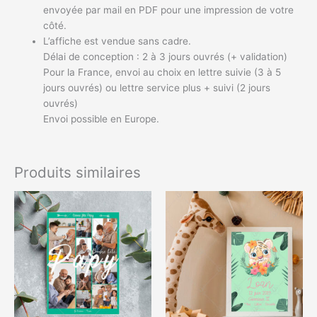
envoyée par mail en PDF pour une impression de votre
côté.
L’affiche est vendue sans cadre.
Délai de conception : 2 à 3 jours ouvrés (+ validation)
Pour la France, envoi au choix en lettre suivie (3 à 5
jours ouvrés) ou lettre service plus + suivi (2 jours
ouvrés)
Envoi possible en Europe.
Produits similaires
Plage
Plage
Ce
Ce
de
de
produit
produit
prix :
prix :
a
a
8,99€
5,00€
à
à
plusieurs
plusieurs
12,00€
8,00€
variations.
variations.
Les
Les
options
options
peuvent
peuvent