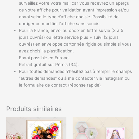
surveillez votre votre mail car vous recevrez un aperçu
de votre affiche pour validation avant impression et/ou
envoi selon le type d’affiche choisie. Possibilité de
corriger ou modifier l’affiche sans soucis.
Pour la France, envoi au choix en lettre suivie (3 à 5
jours ouvrés) ou lettre service plus + suivi (2 jours
ouvrés) en enveloppe cartonnée rigide ou simple si vous
avez choisi la plastification.
Envoi possible en Europe.
Retrait gratuit sur Pérols (34).
Pour toutes demandes n’hésitez pas à remplir le champs
“autres demandes” ou à me contacter via Instagram ou
le formulaire de contact (réponse rapide)
Produits similaires
Plage
Plage
Ce
Ce
de
de
produit
produit
prix :
prix :
a
a
7,00€
5,00€
à
à