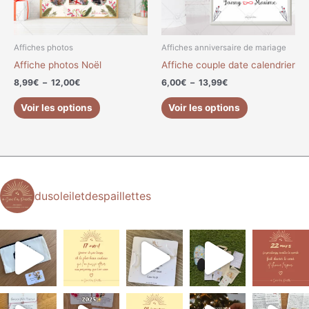
peuvent
peuvent
être
être
choisies
choisies
Affiches photos
Affiches anniversaire de mariage
sur
sur
Affiche photos Noël
Affiche couple date calendrier
la
la
8,99
€
–
12,00
€
6,00
€
–
13,99
€
page
page
du
du
Voir les options
Voir les options
produit
produit
dusoleiletdespaillettes