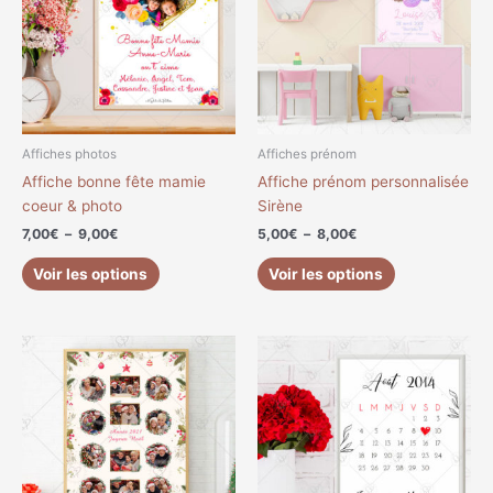
plusieurs
plusieurs
9,00€
8,00€
variations.
variations.
Les
Les
options
options
peuvent
peuvent
être
être
choisies
choisies
Affiches photos
Affiches prénom
sur
sur
Affiche bonne fête mamie
Affiche prénom personnalisée
la
la
coeur & photo
Sirène
page
page
7,00
€
–
9,00
€
5,00
€
–
8,00
€
du
du
produit
produit
Voir les options
Voir les options
Plage
Plage
Ce
Ce
de
de
produit
produit
prix :
prix :
a
a
8,99€
6,00€
à
à
plusieurs
plusieurs
12,00€
13,99€
variations.
variations.
Les
Les
options
options