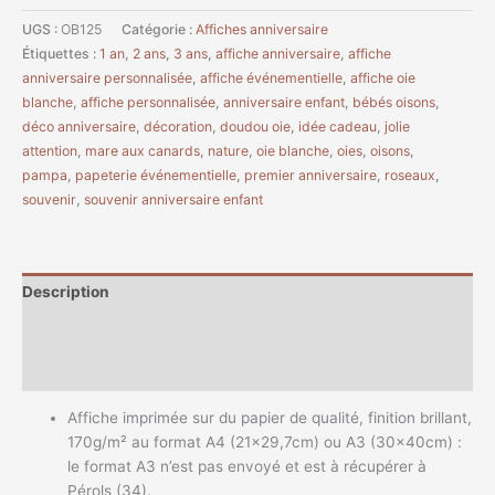
UGS :
OB125
Catégorie :
Affiches anniversaire
Étiquettes :
1 an
,
2 ans
,
3 ans
,
affiche anniversaire
,
affiche
anniversaire personnalisée
,
affiche événementielle
,
affiche oie
blanche
,
affiche personnalisée
,
anniversaire enfant
,
bébés oisons
,
déco anniversaire
,
décoration
,
doudou oie
,
idée cadeau
,
jolie
attention
,
mare aux canards
,
nature
,
oie blanche
,
oies
,
oisons
,
pampa
,
papeterie événementielle
,
premier anniversaire
,
roseaux
,
souvenir
,
souvenir anniversaire enfant
Description
Informations complémentaires
Avis (0)
Affiche imprimée sur du papier de qualité, finition brillant,
170g/m² au format A4 (21×29,7cm) ou A3 (30x40cm) :
le format A3 n’est pas envoyé et est à récupérer à
Pérols (34).