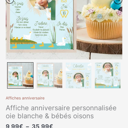
oisons
Affiches anniversaire
Affiche anniversaire personnalisée
oie blanche & bébés oisons
9,99
€
–
35,99
€