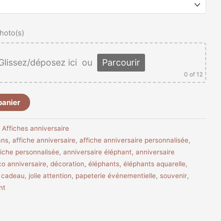
hoto(s)
Glissez/déposez ici
ou
Parcourir
0
of 12
panier
:
Affiches anniversaire
ans
,
affiche anniversaire
,
affiche anniversaire personnalisée
,
fiche personnalisée
,
anniversaire éléphant
,
anniversaire
o anniversaire
,
décoration
,
éléphants
,
éléphants aquarelle
,
e cadeau
,
jolie attention
,
papeterie événementielle
,
souvenir
,
nt