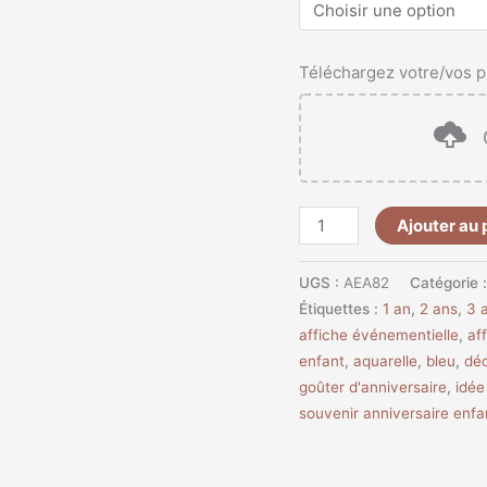
Téléchargez votre/vos p
Ajouter au 
UGS :
AEA82
Catégorie 
Étiquettes :
1 an
,
2 ans
,
3 
affiche événementielle
,
af
enfant
,
aquarelle
,
bleu
,
déc
goûter d'anniversaire
,
idé
souvenir anniversaire enfa