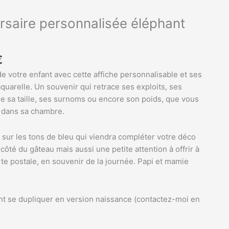
Plage
de
ersaire personnalisée éléphant
prix :
9,99€
à
€
35,99€
de votre enfant avec cette affiche personnalisable et ses
aquarelle. Un souvenir qui retrace ses exploits, ses
e sa taille, ses surnoms ou encore son poids, que vous
r dans sa chambre.
 sur les tons de bleu qui viendra compléter votre déco
à côté du gâteau mais aussi une petite attention à offrir à
rte postale, en souvenir de la journée. Papi et mamie
t se dupliquer en version naissance (contactez-moi en