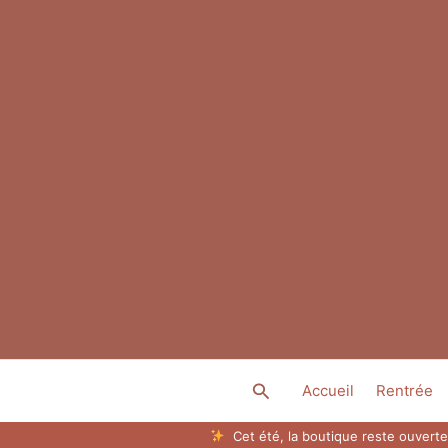
Aller
au
contenu
Rechercher
Accueil
Rentrée
Cet été, la boutique reste ouverte