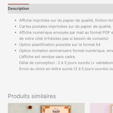
Description
Informations complémentaires
Avis (0)
Affiche imprimée sur du papier de qualité, finition 
Cartes postales imprimées sur du papier de qualité, f
Affiche numérique envoyée par mail au format PDF e
de votre côté (n’hésitez pas si besoin de conseils)
Option plastification possible sur le format A4
Option invitation anniversaire format numérique, en
L’affiche est vendue sans cadre.
Délai de conception : 2 à 3 jours ouvrés (+ validation
Envoi au choix en lettre suivie (3 à 5 jours ouvrés) ou
Produits similaires
Plage
Ce
de
produit