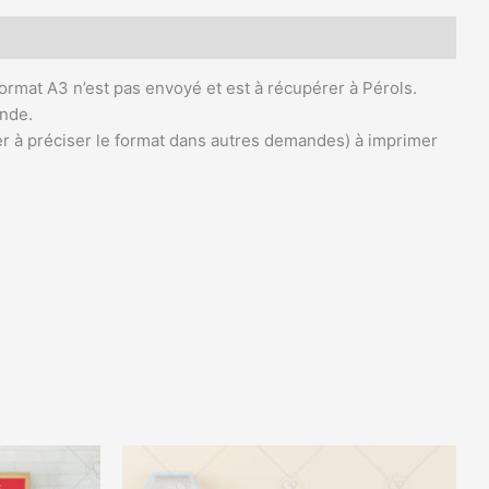
format A3 n’est pas envoyé et est à récupérer à Pérols.
ande.
 à préciser le format dans autres demandes) à imprimer
Plage
Ce
de
produit