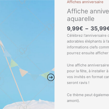
Affiches anniversaire
quantité
de
Affiche anniv
Affiche
aquarelle
anniversaire
personnalisée
9,99
€
–
35,99
éléphant
Célébrez l’anniversaire 
aquarelle
adorables éléphants à l’
informations clefs comm
pourrez ensuite affiche
Une affiche anniversaire
pour la fête, à installer 
vos invités en format ca
seront ravis !
Ce thème peut égalemen
amont).