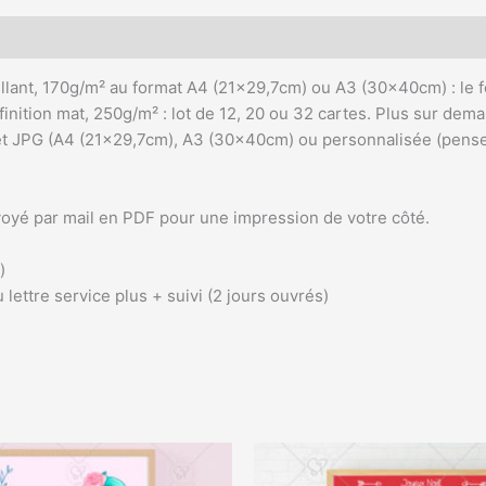
brillant, 170g/m² au format A4 (21×29,7cm) ou A3 (30x40cm) : le 
inition mat, 250g/m² : lot de 12, 20 ou 32 cartes. Plus sur dem
t JPG (A4 (21×29,7cm), A3 (30x40cm) ou personnalisée (penser
voyé par mail en PDF pour une impression de votre côté.
)
 lettre service plus + suivi (2 jours ouvrés)
Plage
Plage
Ce
Ce
de
de
produit
produit