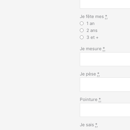
Je fête mes
*
1 an
2 ans
3 et +
Je mesure
*
Je pèse
*
Pointure
*
Je sais
*