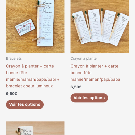
Bracelets
Crayon à planter
Crayon à planter + carte
Crayon à planter + carte
bonne fête
bonne fête
mamie/maman/papa/papi +
mamie/maman/papi/papa
bracelet coeur lumineux
6,50
€
9,50
€
Voir les options
Voir les options