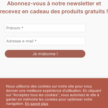
Abonnez-vous à notre newsletter et
recevez en cadeau des produits gratuits !
Nous utilisons des cookies sur notre site pour vous
Formulaire de personnalisation
Contact
Boutique
donner une meilleure expérience d'utilisation. En cliquant
Blog
CGV
Mentions Légales
sur “Acceptez tous les cookies”, vous autorisez le site à
Politique de confidentialité
A propos
garder en mémoire les cookies pour optimiser votre
navigation.
En savoir plus
Copyright © 2026 Du Soleil et des Paillettes