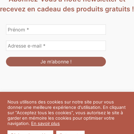
recevez en cadeau des produits gratuits !
Nous utilisons des cookies sur notre site pour vous
Formulaire de personnalisation
Contact
Boutique
donner une meilleure expérience d'utilisation. En cliquant
Blog
CGV
Mentions Légales
sur “Acceptez tous les cookies”, vous autorisez le site à
Politique de confidentialité
A propos
garder en mémoire les cookies pour optimiser votre
navigation.
En savoir plus
Copyright © 2026 Du Soleil et des Paillettes