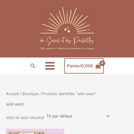
Aller
au
contenu
Rechercher
Panier/
0,00
€
Accueil
/
Boutique
/ Produits identifiés “wild west”
wild west
Voici le seul résultat
Plage
Ce