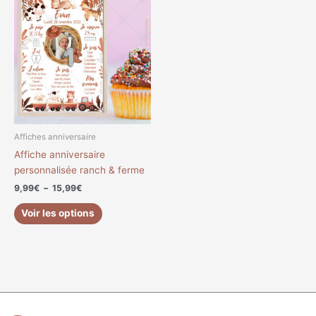
de
produit
prix :
a
9,99€
à
plusieurs
15,99€
variations.
Les
options
peuvent
être
choisies
Affiches anniversaire
sur
Affiche anniversaire
la
personnalisée ranch & ferme
page
9,99
€
–
15,99
€
du
produit
Voir les options