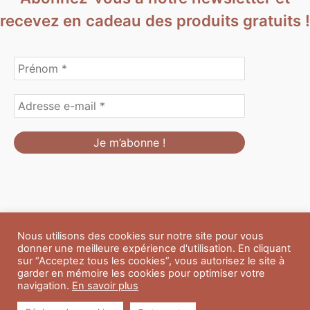
recevez en cadeau des produits gratuits !
Nous utilisons des cookies sur notre site pour vous
Formulaire de personnalisation
Contact
Boutique
donner une meilleure expérience d'utilisation. En cliquant
Blog
CGV
Mentions Légales
sur “Acceptez tous les cookies”, vous autorisez le site à
Politique de confidentialité
A propos
garder en mémoire les cookies pour optimiser votre
navigation.
En savoir plus
Copyright © 2026 Du Soleil et des Paillettes