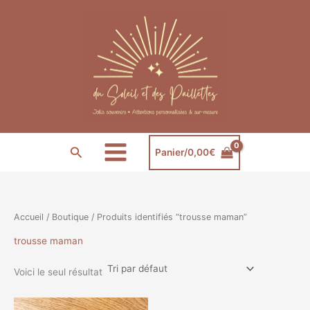
Aller
au
contenu
Rechercher
Panier/
0,00
€
Accueil
/
Boutique
/ Produits identifiés “trousse maman”
trousse maman
Voici le seul résultat