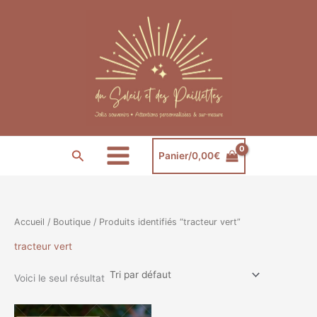
Aller
au
contenu
Rechercher
Panier/
0,00
€
Accueil
/
Boutique
/ Produits identifiés “tracteur vert”
tracteur vert
Voici le seul résultat
Plage
Ce