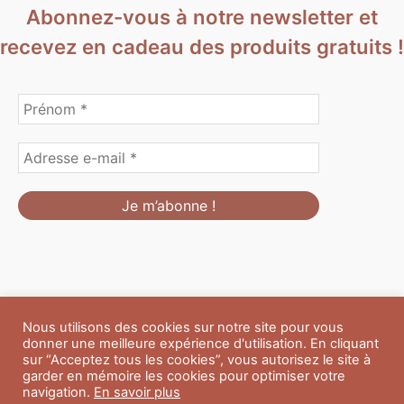
Abonnez-vous à notre newsletter et
recevez en cadeau des produits gratuits !
Nous utilisons des cookies sur notre site pour vous
Formulaire de personnalisation
Contact
Boutique
donner une meilleure expérience d'utilisation. En cliquant
Blog
CGV
Mentions Légales
sur “Acceptez tous les cookies”, vous autorisez le site à
Politique de confidentialité
A propos
garder en mémoire les cookies pour optimiser votre
navigation.
En savoir plus
Copyright © 2026 Du Soleil et des Paillettes