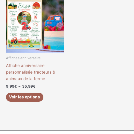
de
produit
prix :
a
9,99€
à
plusieurs
35,99€
variations.
Les
options
peuvent
être
choisies
Affiches anniversaire
sur
Affiche anniversaire
la
personnalisée tracteurs &
page
animaux de la ferme
du
9,99
€
–
35,99
€
produit
Voir les options