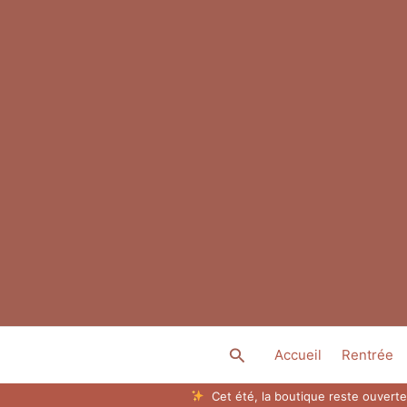
Aller
au
contenu
Rechercher
Accueil
Rentrée
Cet été, la boutique reste ouverte