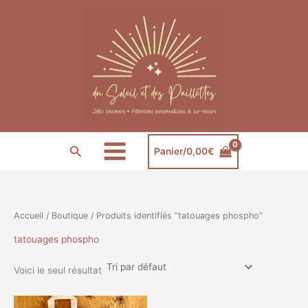
Aller
au
contenu
Rechercher
Panier/
0,00
€
Accueil
/
Boutique
/ Produits identifiés “tatouages phospho”
tatouages phospho
Voici le seul résultat