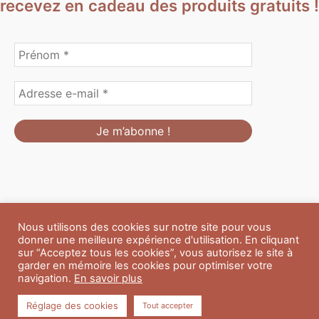
recevez en cadeau des produits gratuits !
Nous utilisons des cookies sur notre site pour vous
Formulaire de personnalisation
Contact
Boutique
donner une meilleure expérience d'utilisation. En cliquant
Blog
CGV
Mentions Légales
sur “Acceptez tous les cookies”, vous autorisez le site à
Politique de confidentialité
A propos
garder en mémoire les cookies pour optimiser votre
navigation.
En savoir plus
Copyright © 2026 Du Soleil et des Paillettes
Réglage des cookies
Tout accepter