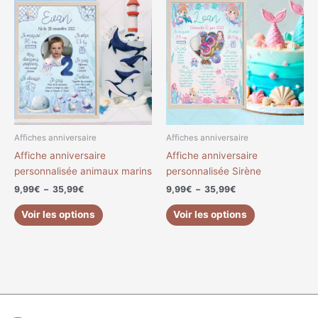
de
de
produit
produit
prix :
prix :
a
a
9,99€
9,99€
à
à
plusieurs
plusieurs
35,99€
35,99€
variations.
variations.
Les
Les
options
options
peuvent
peuvent
être
être
choisies
choisies
Affiches anniversaire
Affiches anniversaire
sur
sur
Affiche anniversaire
Affiche anniversaire
la
la
personnalisée animaux marins
personnalisée Sirène
page
page
9,99
€
–
35,99
€
9,99
€
–
35,99
€
du
du
produit
produit
Voir les options
Voir les options