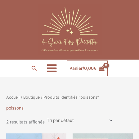
Aller
au
contenu
Rechercher
Panier/
0,00
€
Accueil
/
Boutique
/ Produits identifiés “poissons”
poissons
2 résultats affichés
Plage
Plage
Ce
Ce