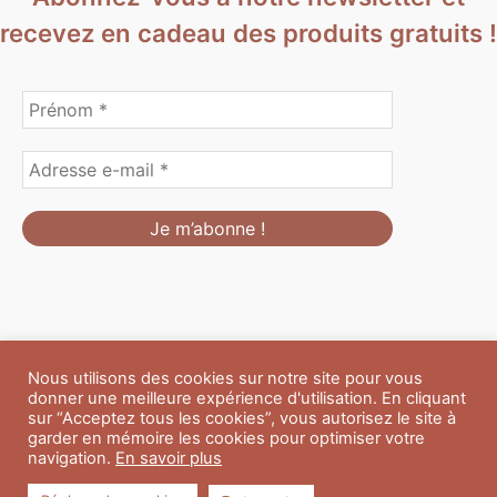
recevez en cadeau des produits gratuits !
Nous utilisons des cookies sur notre site pour vous
Formulaire de personnalisation
Contact
Boutique
donner une meilleure expérience d'utilisation. En cliquant
Blog
CGV
Mentions Légales
sur “Acceptez tous les cookies”, vous autorisez le site à
Politique de confidentialité
A propos
garder en mémoire les cookies pour optimiser votre
navigation.
En savoir plus
Copyright © 2026 Du Soleil et des Paillettes