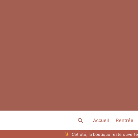
Aller
au
contenu
Rechercher
Accueil
Rentrée
Cet été, la boutique reste ouverte