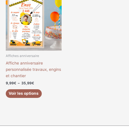
de
produit
prix :
a
9,99€
à
plusieurs
35,99€
variations.
Les
options
peuvent
être
choisies
Affiches anniversaire
sur
Affiche anniversaire
la
personnalisée travaux, engins
page
et chantier
du
9,99
€
–
35,99
€
produit
Voir les options