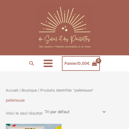
Aller
au
contenu
Rechercher
Panier/
0,00
€
Accueil
/
Boutique
/ Produits identifiés “pelleteuse”
pelleteuse
Voici le seul résultat
Plage
Ce