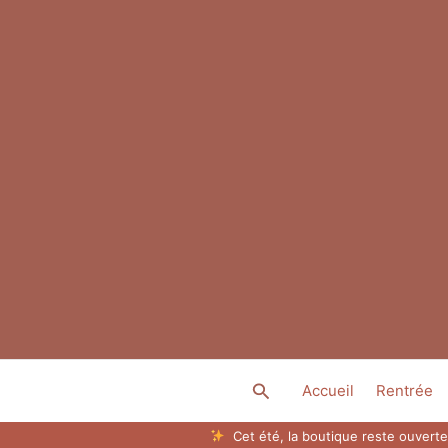
Aller
au
contenu
Rechercher
Accueil
Rentrée
Cet été, la boutique reste ouverte