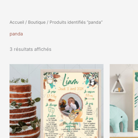
Accueil
/
Boutique
/ Produits identifiés “panda”
panda
3 résultats affichés
Plage
Ce
de
produit
prix :
a
9,99€
à
plusieurs
35,99€
variations.
Les
options
peuvent
être
choisies