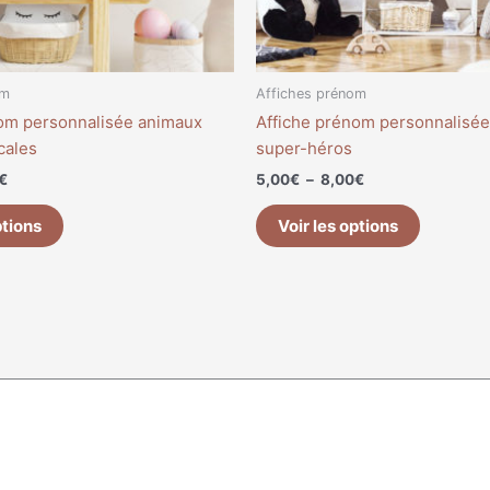
sur
sur
la
la
page
page
du
du
om
Affiches prénom
produit
produit
nom personnalisée animaux
Affiche prénom personnalisé
icales
super-héros
€
5,00
€
–
8,00
€
ptions
Voir les options