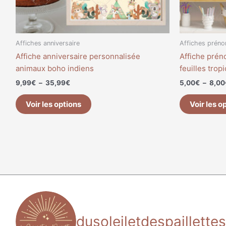
sur
la
page
du
Affiches anniversaire
Affiches prén
produit
Affiche anniversaire personnalisée
Affiche pré
animaux boho indiens
feuilles trop
9,99
€
–
35,99
€
5,00
€
–
8,00
Voir les options
Voir les o
dusoleiletdespaillettes