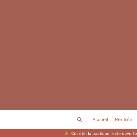
Aller
au
contenu
Rechercher
Accueil
Rentrée
Cet été, la boutique reste ouverte