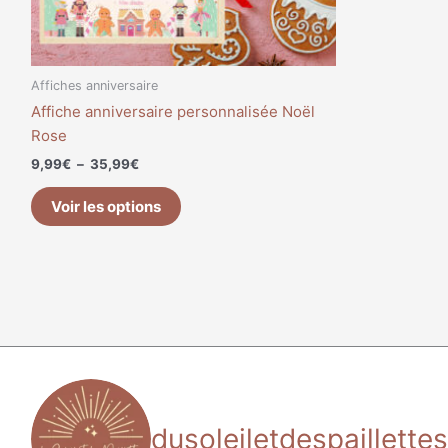
sur
la
page
du
Affiches anniversaire
produit
Affiche anniversaire personnalisée Noël
Rose
9,99
€
–
35,99
€
Voir les options
dusoleiletdespaillettes