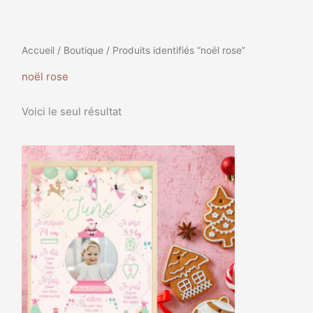
Accueil
/
Boutique
/ Produits identifiés “noël rose”
noël rose
Voici le seul résultat
Plage
Ce
de
produit
prix :
a
9,99€
à
plusieurs
35,99€
variations.
Les
options
peuvent
être
choisies