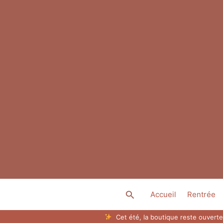
Aller
au
contenu
Rechercher
Accueil
Rentrée
Cet été, la boutique reste ouverte