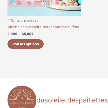
sur
la
page
du
Affiches anniversaire
produit
Affiche anniversaire personnalisée Sirène
9,99
€
–
35,99
€
Voir les options
dusoleiletdespaillettes