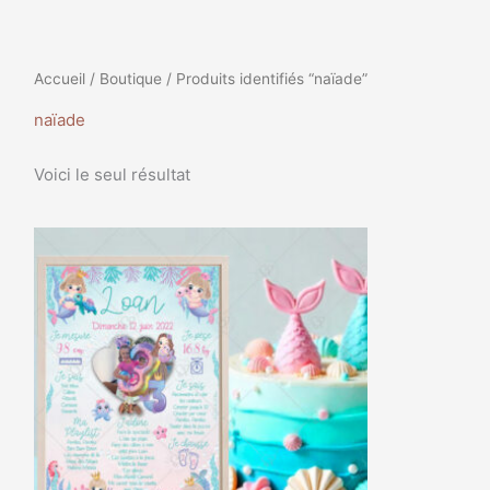
Accueil
/
Boutique
/ Produits identifiés “naïade”
naïade
Voici le seul résultat
Plage
Ce
de
produit
prix :
a
9,99€
à
plusieurs
35,99€
variations.
Les
options
peuvent
être
choisies