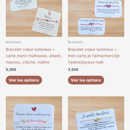
plusieurs
plusieurs
variations.
variations.
Les
Les
options
options
peuvent
peuvent
être
être
choisies
choisies
Bracelets
Bracelets
sur
sur
Bracelet coeur lumineux +
Bracelet coeur lumineux +
la
la
carte merci maîtresse, atsem,
mini carte je t’aime/merci/je
page
page
nounou, crèche, maître
t’adore/joyeux noël
du
du
5,00
€
3,50
€
produit
produit
Voir les options
Voir les options
Ce
Ce
produit
produit
a
a
plusieurs
plusieurs
variations.
variations.