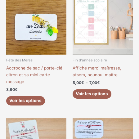
de
produit
prix :
a
5,00€
à
plusieurs
7,00€
variations.
Les
options
peuvent
être
choisies
Fête des Mères
Fin d'année scolaire
sur
Accroche de sac / porte-clé
Affiche merci maîtresse,
la
citron et sa mini carte
atsem, nounou, maître
page
message
5,00
€
–
7,00
€
du
3,90
€
produit
Voir les options
Voir les options
Ce
Ce
produit
produit
a
a