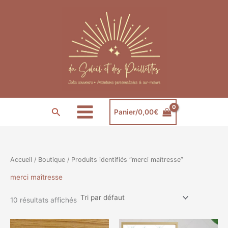
Aller
au
contenu
Rechercher
Panier/
0,00
€
Accueil
/
Boutique
/ Produits identifiés “merci maîtresse”
merci maîtresse
10 résultats affichés
Plage
Ce