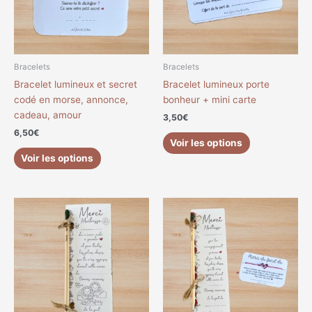
Les
Les
options
options
peuvent
peuvent
être
être
choisies
choisies
Bracelets
Bracelets
sur
sur
Bracelet lumineux et secret
Bracelet lumineux porte
la
la
codé en morse, annonce,
bonheur + mini carte
page
page
cadeau, amour
3,50
€
du
du
6,50
€
produit
produit
Voir les options
Voir les options