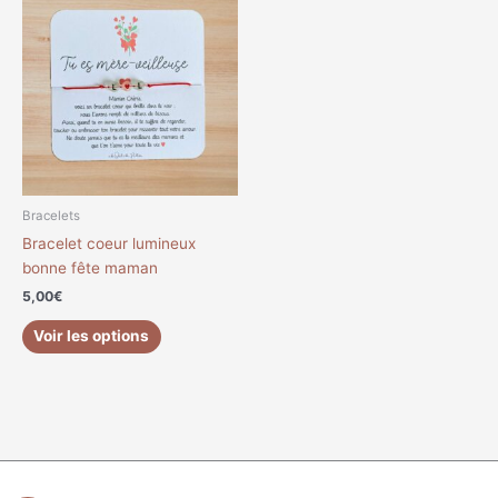
produit
a
plusieurs
variations.
Les
options
peuvent
être
choisies
Bracelets
sur
Bracelet coeur lumineux
la
bonne fête maman
page
5,00
€
du
produit
Voir les options