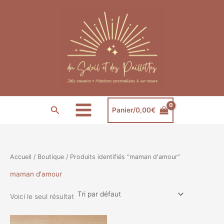
Aller
au
contenu
Rechercher
Panier/
0,00
€
Accueil
/
Boutique
/ Produits identifiés “maman d'amour”
maman d'amour
Voici le seul résultat
Ce