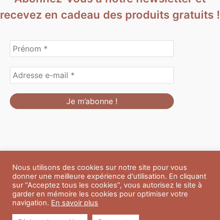
recevez en cadeau des produits gratuits !
Nous utilisons des cookies sur notre site pour vous
Formulaire de personnalisation
Contact
Boutique
donner une meilleure expérience d'utilisation. En cliquant
Blog
CGV
Mentions Légales
sur “Acceptez tous les cookies”, vous autorisez le site à
Politique de confidentialité
A propos
garder en mémoire les cookies pour optimiser votre
navigation.
En savoir plus
Copyright © 2026 Du Soleil et des Paillettes