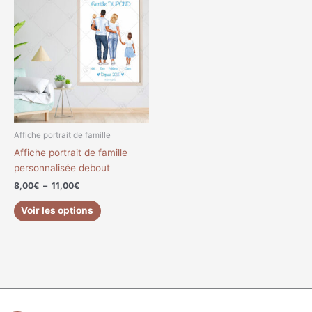
de
produit
prix :
a
8,00€
à
plusieurs
11,00€
variations.
Les
options
peuvent
être
choisies
Affiche portrait de famille
sur
Affiche portrait de famille
la
personnalisée debout
page
8,00
€
–
11,00
€
du
produit
Voir les options