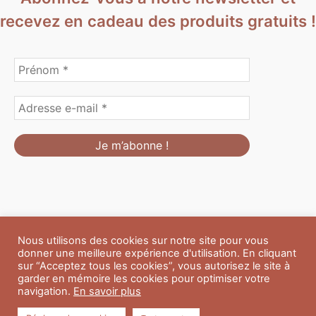
recevez en cadeau des produits gratuits !
Nous utilisons des cookies sur notre site pour vous
Formulaire de personnalisation
Contact
Boutique
donner une meilleure expérience d'utilisation. En cliquant
Blog
CGV
Mentions Légales
sur “Acceptez tous les cookies”, vous autorisez le site à
Politique de confidentialité
A propos
garder en mémoire les cookies pour optimiser votre
navigation.
En savoir plus
Copyright © 2026 Du Soleil et des Paillettes