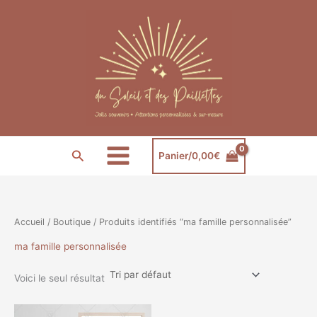
Aller
au
contenu
Rechercher
Panier/
0,00
€
Accueil
/
Boutique
/ Produits identifiés “ma famille personnalisée”
ma famille personnalisée
Voici le seul résultat
Plage
Ce