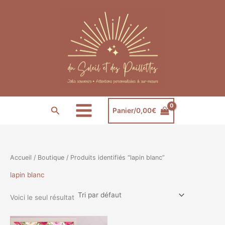
Aller
au
contenu
Rechercher
Panier/
0,00
€
Accueil
/
Boutique
/ Produits identifiés “lapin blanc”
lapin blanc
Voici le seul résultat
Plage
Ce