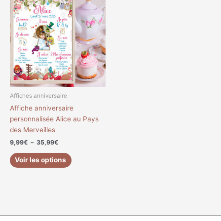
de
produit
prix :
a
9,99€
à
plusieurs
35,99€
variations.
Les
options
peuvent
être
choisies
Affiches anniversaire
sur
Affiche anniversaire
la
personnalisée Alice au Pays
page
des Merveilles
du
9,99
€
–
35,99
€
produit
Voir les options