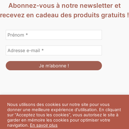
Abonnez-vous à notre newsletter et
recevez en cadeau des produits gratuits !
Nous utilisons des cookies sur notre site pour vous
Formulaire de personnalisation
Contact
Boutique
donner une meilleure expérience d'utilisation. En cliquant
Blog
CGV
Mentions Légales
sur “Acceptez tous les cookies”, vous autorisez le site à
Politique de confidentialité
A propos
garder en mémoire les cookies pour optimiser votre
navigation.
En savoir plus
Copyright © 2026 Du Soleil et des Paillettes