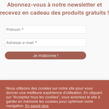
Abonnez-vous à notre newsletter et
recevez en cadeau des produits gratuits !
Nous utilisons des cookies sur notre site pour vous
Formulaire de personnalisation
Contact
Boutique
donner une meilleure expérience d'utilisation. En cliquant
Blog
CGV
Mentions Légales
sur “Acceptez tous les cookies”, vous autorisez le site à
Politique de confidentialité
A propos
garder en mémoire les cookies pour optimiser votre
navigation.
En savoir plus
Copyright © 2026 Du Soleil et des Paillettes