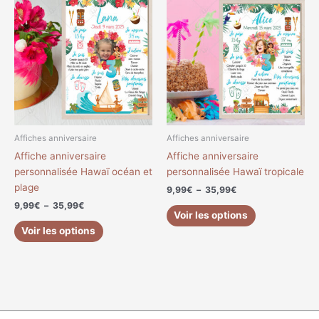
de
de
produit
produit
prix :
prix :
a
a
9,99€
9,99€
à
à
plusieurs
plusieurs
35,99€
35,99€
variations.
variations.
Les
Les
options
options
peuvent
peuvent
être
être
choisies
choisies
Affiches anniversaire
Affiches anniversaire
sur
sur
Affiche anniversaire
Affiche anniversaire
la
la
personnalisée Hawaï océan et
personnalisée Hawaï tropicale
page
page
plage
9,99
€
–
35,99
€
du
du
9,99
€
–
35,99
€
produit
produit
Voir les options
Voir les options