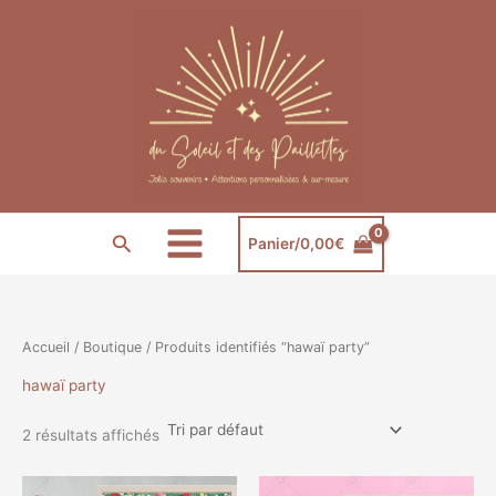
Aller
au
contenu
Rechercher
Panier/
0,00
€
Accueil
/
Boutique
/ Produits identifiés “hawaï party”
hawaï party
2 résultats affichés
Plage
Plage
Ce
Ce