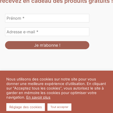
recevez en cadeau des produits gratuits !
Nous utilisons des cookies sur notre site pour vous
Formulaire de personnalisation
Contact
Boutique
donner une meilleure expérience d'utilisation. En cliquant
Blog
CGV
Mentions Légales
sur “Acceptez tous les cookies”, vous autorisez le site à
Politique de confidentialité
A propos
garder en mémoire les cookies pour optimiser votre
navigation.
En savoir plus
Copyright © 2026 Du Soleil et des Paillettes
Réglage des cookies
Tout accepter