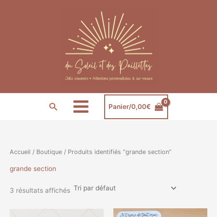
Aller
au
contenu
Rechercher
Panier/
0,00
€
Accueil
/
Boutique
/ Produits identifiés “grande section”
grande section
3 résultats affichés
Plage
Ce
Ce