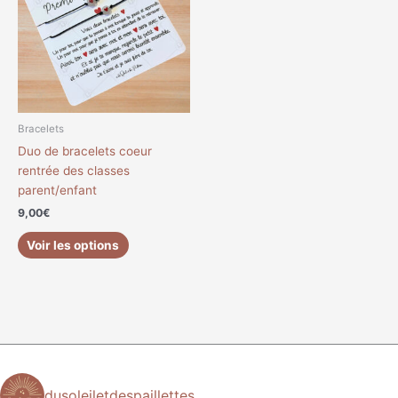
plusieurs
variations.
Les
options
peuvent
être
choisies
Bracelets
sur
Duo de bracelets coeur
la
rentrée des classes
page
parent/enfant
du
9,00
€
produit
Voir les options
dusoleiletdespaillettes