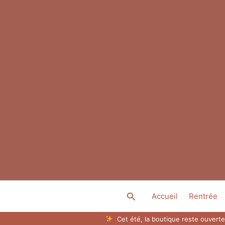
Aller
au
contenu
Rechercher
Accueil
Rentrée
Cet été, la boutique reste ouverte