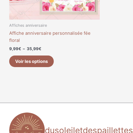
sur
la
page
du
Affiches anniversaire
produit
Affiche anniversaire personnalisée fée
floral
9,99
€
–
35,99
€
Voir les options
dusoleiletdespaillettes