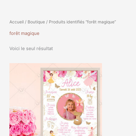
Accueil
/
Boutique
/ Produits identifiés “forêt magique”
forêt magique
Voici le seul résultat
Plage
Ce
de
produit
prix :
a
9,99€
à
plusieurs
35,99€
variations.
Les
options
peuvent
être
choisies