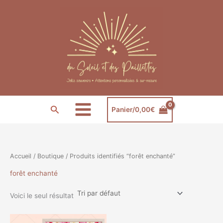
Aller
au
contenu
Rechercher
Panier/
0,00
€
Accueil
/
Boutique
/ Produits identifiés “forêt enchanté”
forêt enchanté
Voici le seul résultat
Plage
Ce