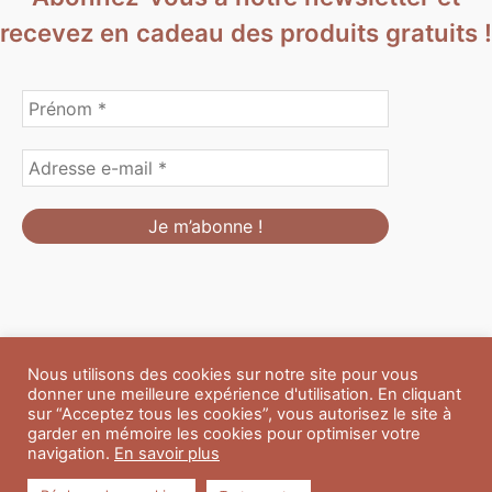
recevez en cadeau des produits gratuits !
Nous utilisons des cookies sur notre site pour vous
Formulaire de personnalisation
Contact
Boutique
donner une meilleure expérience d'utilisation. En cliquant
Blog
CGV
Mentions Légales
sur “Acceptez tous les cookies”, vous autorisez le site à
Politique de confidentialité
A propos
garder en mémoire les cookies pour optimiser votre
navigation.
En savoir plus
Copyright © 2026 Du Soleil et des Paillettes