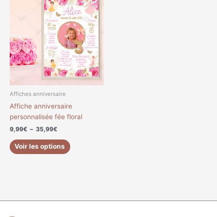
de
produit
prix :
a
9,99€
à
plusieurs
35,99€
variations.
Les
options
peuvent
être
choisies
Affiches anniversaire
sur
Affiche anniversaire
la
personnalisée fée floral
page
9,99
€
–
35,99
€
du
produit
Voir les options