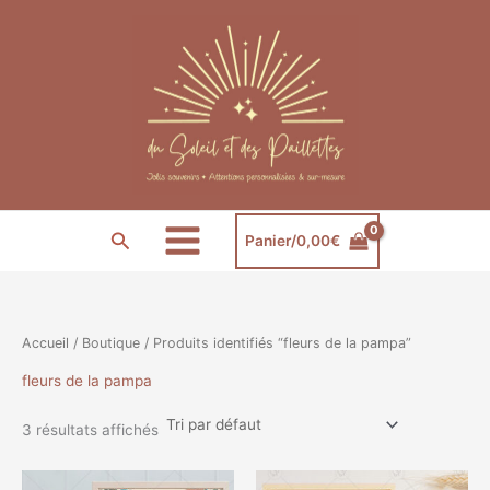
Aller
au
contenu
Rechercher
Panier/
0,00
€
Accueil
/
Boutique
/ Produits identifiés “fleurs de la pampa”
fleurs de la pampa
3 résultats affichés
Plage
Plage
Ce
Ce