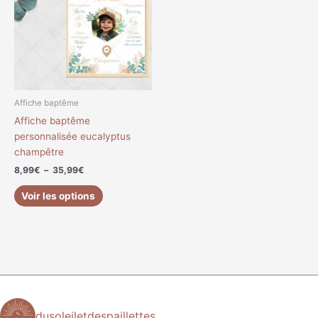
à
plusieurs
35,99€
variations.
Les
options
peuvent
être
choisies
Affiche baptême
sur
Affiche baptême
la
personnalisée eucalyptus
page
champêtre
du
8,99
€
–
35,99
€
produit
Voir les options
dusoleiletdespaillettes