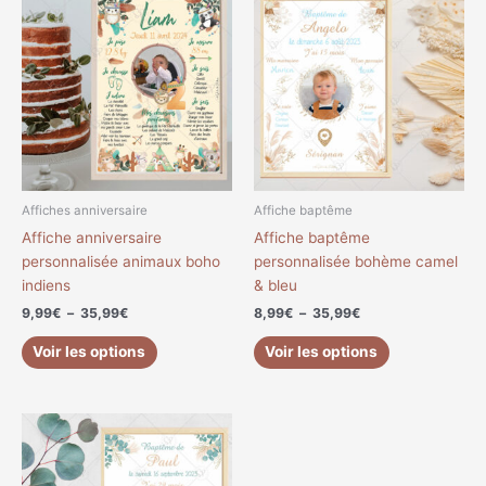
de
de
produit
produit
prix :
prix :
a
a
9,99€
8,99€
à
à
plusieurs
plusieurs
35,99€
35,99€
variations.
variations.
Les
Les
options
options
peuvent
peuvent
être
être
choisies
choisies
Affiches anniversaire
Affiche baptême
sur
sur
Affiche anniversaire
Affiche baptême
la
la
personnalisée animaux boho
personnalisée bohème camel
page
page
indiens
& bleu
du
du
9,99
€
–
35,99
€
8,99
€
–
35,99
€
produit
produit
Voir les options
Voir les options
Plage
Ce
de
produit
prix :
a
8,99€