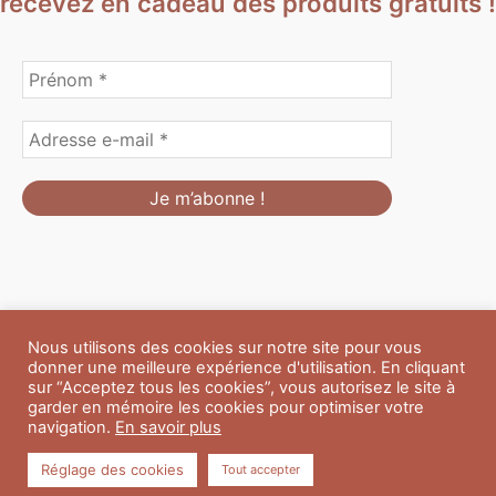
recevez en cadeau des produits gratuits !
Nous utilisons des cookies sur notre site pour vous
Formulaire de personnalisation
Contact
Boutique
donner une meilleure expérience d'utilisation. En cliquant
Blog
CGV
Mentions Légales
sur “Acceptez tous les cookies”, vous autorisez le site à
Politique de confidentialité
A propos
garder en mémoire les cookies pour optimiser votre
navigation.
En savoir plus
Copyright © 2026 Du Soleil et des Paillettes
Réglage des cookies
Tout accepter