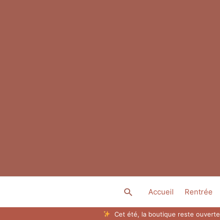
Aller
au
contenu
Rechercher
Accueil
Rentrée
Cet été, la boutique reste ouverte