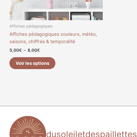
sur
la
page
du
Affiches pédagogiques
produit
Affiches pédagogiques couleurs, météo,
saisons, chiffres & temporalité
5,00
€
–
8,00
€
Voir les options
dusoleiletdespaillettes