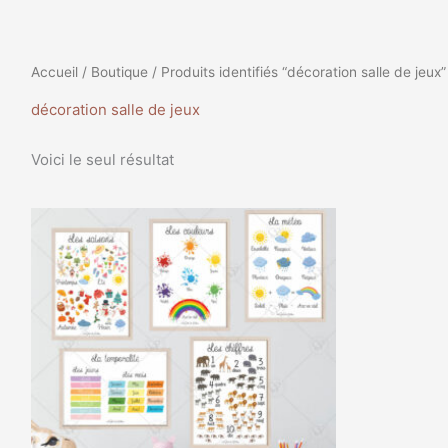
Accueil
/
Boutique
/ Produits identifiés “décoration salle de jeux”
décoration salle de jeux
Voici le seul résultat
Plage
Ce
de
produit
prix :
a
5,00€
à
plusieurs
8,00€
variations.
Les
options
peuvent
être
choisies