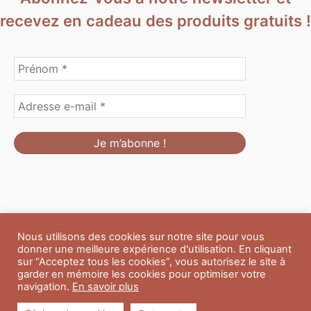
recevez en cadeau des produits gratuits !
Nous utilisons des cookies sur notre site pour vous
Formulaire de personnalisation
Contact
Boutique
donner une meilleure expérience d'utilisation. En cliquant
Blog
CGV
Mentions Légales
sur “Acceptez tous les cookies”, vous autorisez le site à
Politique de confidentialité
A propos
garder en mémoire les cookies pour optimiser votre
navigation.
En savoir plus
Copyright © 2026 Du Soleil et des Paillettes