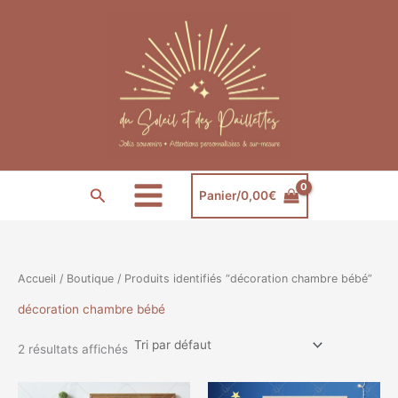
Aller
au
contenu
Rechercher
Panier/
0,00
€
Accueil
/
Boutique
/ Produits identifiés “décoration chambre bébé”
décoration chambre bébé
2 résultats affichés
Plage
Plage
Ce
Ce