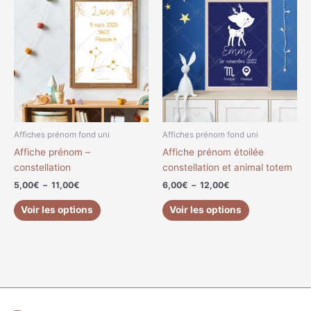
de
de
produit
produit
prix :
prix :
a
a
5,00€
6,00€
à
à
plusieurs
plusieurs
11,00€
12,00€
variations.
variations.
Les
Les
options
options
peuvent
peuvent
être
être
choisies
choisies
Affiches prénom fond uni
Affiches prénom fond uni
sur
sur
Affiche prénom –
Affiche prénom étoilée
la
la
constellation
constellation et animal totem
page
page
5,00
€
–
11,00
€
6,00
€
–
12,00
€
du
du
produit
produit
Voir les options
Voir les options