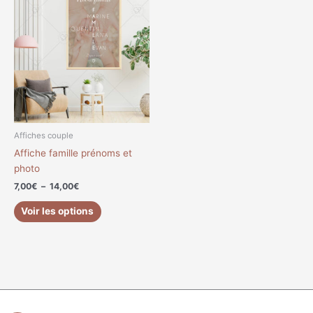
de
produit
prix :
a
7,00€
à
plusieurs
14,00€
variations.
Les
options
peuvent
être
choisies
Affiches couple
sur
Affiche famille prénoms et
la
photo
page
7,00
€
–
14,00
€
du
produit
Voir les options