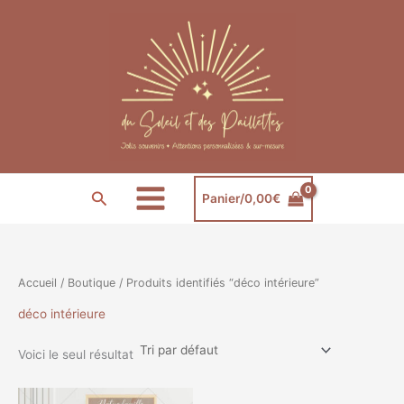
Aller
au
contenu
Rechercher
Panier/
0,00
€
Accueil
/
Boutique
/ Produits identifiés “déco intérieure”
déco intérieure
Voici le seul résultat
Plage
Ce