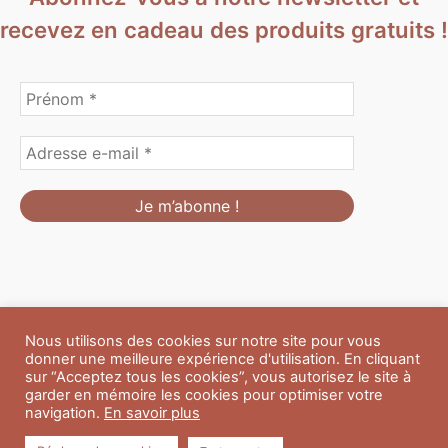
recevez en cadeau des produits gratuits !
Nous utilisons des cookies sur notre site pour vous
Formulaire de personnalisation
Contact
Boutique
donner une meilleure expérience d'utilisation. En cliquant
Blog
CGV
Mentions Légales
sur “Acceptez tous les cookies”, vous autorisez le site à
Politique de confidentialité
A propos
garder en mémoire les cookies pour optimiser votre
navigation.
En savoir plus
Copyright © 2026 Du Soleil et des Paillettes