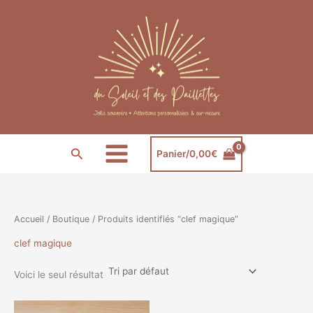
Aller
au
contenu
Rechercher
Panier/
0,00
€
Accueil
/
Boutique
/ Produits identifiés “clef magique”
clef magique
Voici le seul résultat