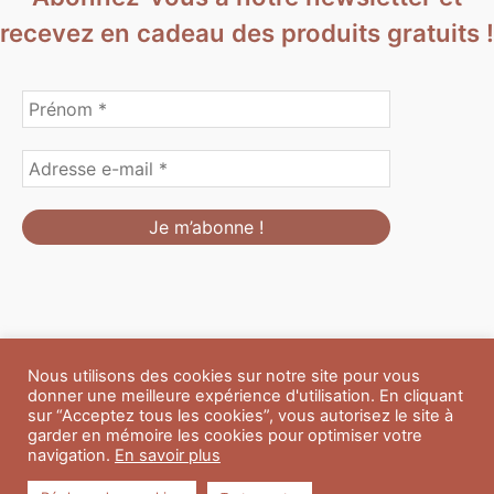
recevez en cadeau des produits gratuits !
Nous utilisons des cookies sur notre site pour vous
Formulaire de personnalisation
Contact
Boutique
donner une meilleure expérience d'utilisation. En cliquant
Blog
CGV
Mentions Légales
sur “Acceptez tous les cookies”, vous autorisez le site à
Politique de confidentialité
A propos
garder en mémoire les cookies pour optimiser votre
navigation.
En savoir plus
Copyright © 2026 Du Soleil et des Paillettes