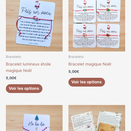
produit
a
plusieurs
variations.
Les
options
peuvent
être
choisies
Bracelets
Bracelets
sur
Bracelet lumineux étoile
Bracelet magique Noël
la
magique Noël
5,00
€
page
5,00
€
du
Voir les options
produit
Voir les options