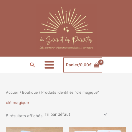
Aller
au
contenu
Rechercher
Panier/
0,00
€
Accueil
/
Boutique
/ Produits identifiés “clé magique”
clé magique
5 résultats affichés
Ce