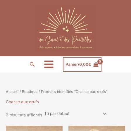
Aller
au
contenu
Rechercher
Panier/
0,00
€
Accueil
/
Boutique
/ Produits identifiés “Chasse aux œufs”
Chasse aux œufs
2 résultats affichés