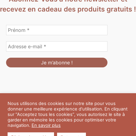
recevez en cadeau des produits gratuits !
Nous utilisons des cookies sur notre site pour vous
Formulaire de personnalisation
Contact
Boutique
donner une meilleure expérience d'utilisation. En cliquant
Blog
CGV
Mentions Légales
sur “Acceptez tous les cookies”, vous autorisez le site à
Politique de confidentialité
A propos
garder en mémoire les cookies pour optimiser votre
navigation.
En savoir plus
Copyright © 2026 Du Soleil et des Paillettes