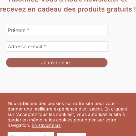
recevez en cadeau des produits gratuits !
Nous utilisons des cookies sur notre site pour vous
Formulaire de personnalisation
Contact
Boutique
donner une meilleure expérience d'utilisation. En cliquant
Blog
CGV
Mentions Légales
sur “Acceptez tous les cookies”, vous autorisez le site à
Politique de confidentialité
A propos
garder en mémoire les cookies pour optimiser votre
navigation.
En savoir plus
Copyright © 2026 Du Soleil et des Paillettes