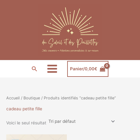
Aller
au
contenu
Rechercher
Panier/
0,00
€
Accueil
/
Boutique
/ Produits identifiés “cadeau petite fille”
cadeau petite fille
Voici le seul résultat
Plage
Ce