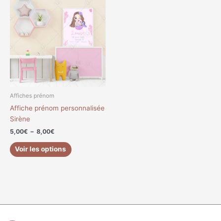
de
produit
prix :
a
5,00€
à
plusieurs
8,00€
variations.
Les
options
peuvent
être
choisies
Affiches prénom
sur
Affiche prénom personnalisée
la
Sirène
page
5,00
€
–
8,00
€
du
produit
Voir les options