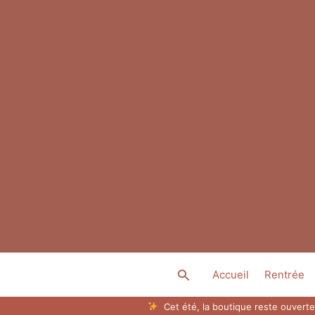
Aller
au
contenu
Rechercher
Accueil
Rentrée
Cet été, la boutique reste ouverte