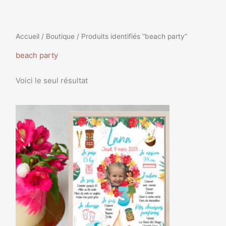
Accueil
/
Boutique
/ Produits identifiés “beach party”
beach party
Voici le seul résultat
Plage
Ce
de
produit
prix :
a
9,99€
à
plusieurs
35,99€
variations.
Les
options
peuvent
être
choisies