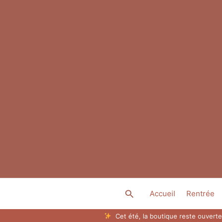
Aller
au
contenu
Rechercher
Accueil
Rentrée
Cet été, la boutique reste ouverte