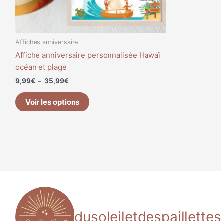
sur
la
page
du
Affiches anniversaire
produit
Affiche anniversaire personnalisée Hawaï
océan et plage
9,99
€
–
35,99
€
Voir les options
dusoleiletdespaillettes