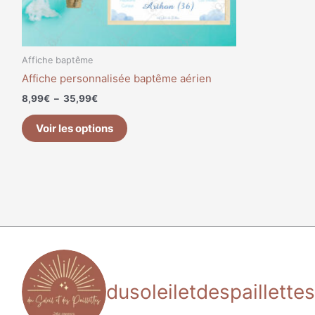
sur
la
page
du
Affiche baptême
produit
Affiche personnalisée baptême aérien
8,99
€
–
35,99
€
Voir les options
dusoleiletdespaillettes