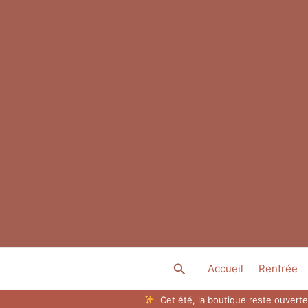
Aller
au
contenu
Rechercher
Accueil
Rentrée
Cet été, la boutique reste ouverte