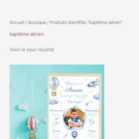
Accueil
/
Boutique
/ Produits identifiés “baptême aérien”
baptême aérien
Voici le seul résultat
Plage
Ce
de
produit
prix :
a
8,99€
à
plusieurs
35,99€
variations.
Les
options
peuvent
être
choisies