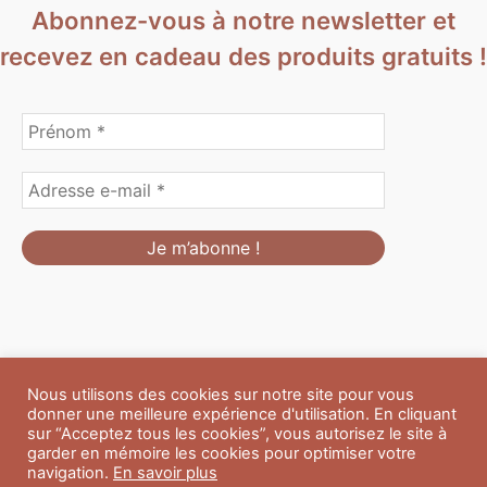
Abonnez-vous à notre newsletter et
recevez en cadeau des produits gratuits !
Nous utilisons des cookies sur notre site pour vous
Formulaire de personnalisation
Contact
Boutique
donner une meilleure expérience d'utilisation. En cliquant
Blog
CGV
Mentions Légales
sur “Acceptez tous les cookies”, vous autorisez le site à
Politique de confidentialité
A propos
garder en mémoire les cookies pour optimiser votre
navigation.
En savoir plus
Copyright © 2026 Du Soleil et des Paillettes