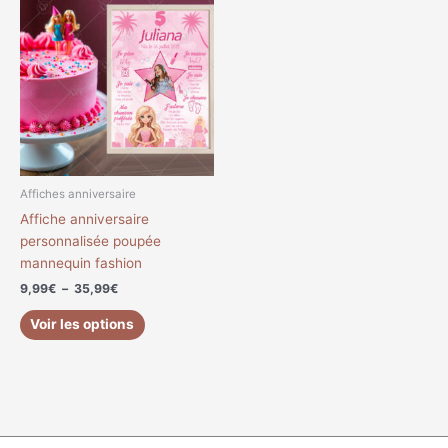
de
produit
prix :
a
9,99€
à
plusieurs
35,99€
variations.
Les
options
peuvent
être
choisies
Affiches anniversaire
sur
Affiche anniversaire
la
personnalisée poupée
page
mannequin fashion
du
9,99
€
–
35,99
€
produit
Voir les options