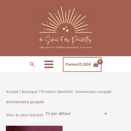
Aller
au
contenu
Rechercher
Panier/
0,00
€
Accueil
/
Boutique
/ Produits identifiés “anniversaire poupée”
anniversaire poupée
Voici le seul résultat
Plage
Ce