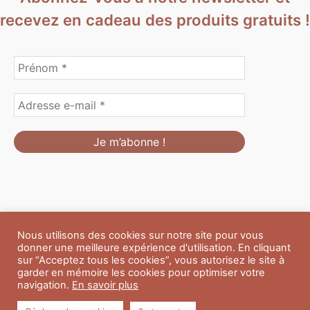
recevez en cadeau des produits gratuits !
Nous utilisons des cookies sur notre site pour vous
Formulaire de personnalisation
Contact
Boutique
donner une meilleure expérience d'utilisation. En cliquant
Blog
CGV
Mentions Légales
sur “Acceptez tous les cookies”, vous autorisez le site à
Politique de confidentialité
A propos
garder en mémoire les cookies pour optimiser votre
navigation.
En savoir plus
Copyright © 2026 Du Soleil et des Paillettes