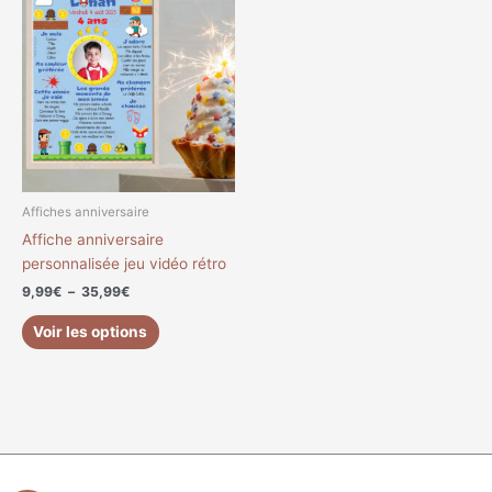
de
produit
prix :
a
9,99€
à
plusieurs
35,99€
variations.
Les
options
peuvent
être
choisies
Affiches anniversaire
sur
Affiche anniversaire
la
personnalisée jeu vidéo rétro
page
9,99
€
–
35,99
€
du
produit
Voir les options