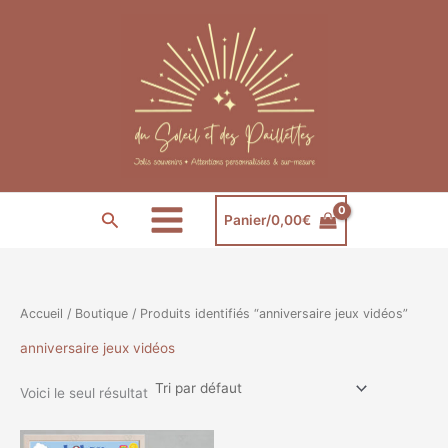
Aller
au
contenu
Rechercher
Panier/
0,00
€
Accueil
/
Boutique
/ Produits identifiés “anniversaire jeux vidéos”
anniversaire jeux vidéos
Voici le seul résultat
Plage
Ce