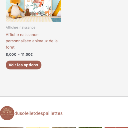
Les
options
peuvent
être
choisies
Affiches naissance
sur
Affiche naissance
la
personnalisée animaux de la
page
forêt
du
8,00
€
–
11,00
€
produit
Voir les options
dusoleiletdespaillettes