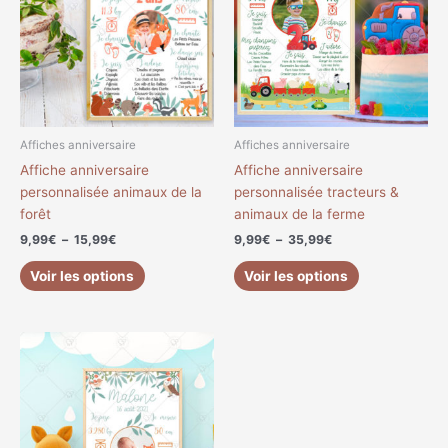
à
à
plusieurs
plusieurs
15,99€
35,99€
variations.
variations.
Les
Les
options
options
peuvent
peuvent
être
être
choisies
choisies
Affiches anniversaire
Affiches anniversaire
sur
sur
Affiche anniversaire
Affiche anniversaire
la
la
personnalisée animaux de la
personnalisée tracteurs &
page
page
forêt
animaux de la ferme
du
du
9,99
€
–
15,99
€
9,99
€
–
35,99
€
produit
produit
Voir les options
Voir les options
Plage
Ce
de
produit
prix :
a
8,00€
à
plusieurs
11,00€
variations.