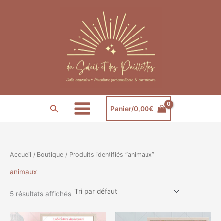
Aller
au
contenu
Rechercher
Panier/
0,00
€
Accueil
/
Boutique
/ Produits identifiés “animaux”
animaux
5 résultats affichés
Plage
Plage
Ce
Ce